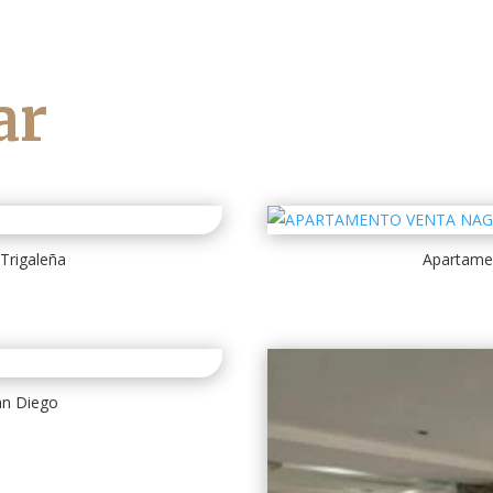
ar
Trigaleña
Apartame
an Diego