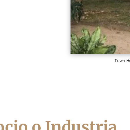
Town Ho
cio o Industria